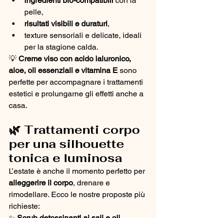
ingredienti bio-compatibili
 con la 
pelle,
risultati visibili e duraturi
,
texture sensoriali e delicate, ideali 
per la stagione calda.
💡 
Creme viso con acido ialuronico, 
aloe, oli essenziali e vitamina E
 sono 
perfette per accompagnare i trattamenti 
estetici e prolungarne gli effetti anche a 
casa.
🌿 Trattamenti corpo 
per una silhouette 
tonica e luminosa
L’estate è anche il momento perfetto per 
alleggerire il corpo
, drenare e 
rimodellare. Ecco le nostre proposte più 
richieste:
✨ 
Scrub detossinanti ai sali e oli 