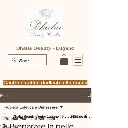
Dhalia Beauty - Lugano
Centro estetico dedicato alla donna
Post
Rubrica Estetica e Benessere
Dhalia Beauty Center Lugano
19 giu 2025
Tempo di lettura: 3 min
Rubrica Estetica e Benessere
🌞 Preparare la pelle
Beauty