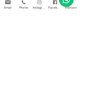
tua bellezza naturale.
Relax e benessere
: un momento 
Email
Phone
Instagram
Facebook
Indirizzo
dedicato solo a te, per rilassarti e 
sentirti coccolata.
Risultati duraturi
: un make up che ti 
accompagna per tutta la giornata 
senza preoccupazioni.
Personalizzazione totale
: un look 
creato su misura per te, che 
rispecchia la tua personalità.
Non lasciare nulla al caso. Il trucco 
sposa è un dettaglio che fa la 
differenza, un piccolo lusso che ti 
regalerà sicurezza e felicità.
Preparati a brillare: il 