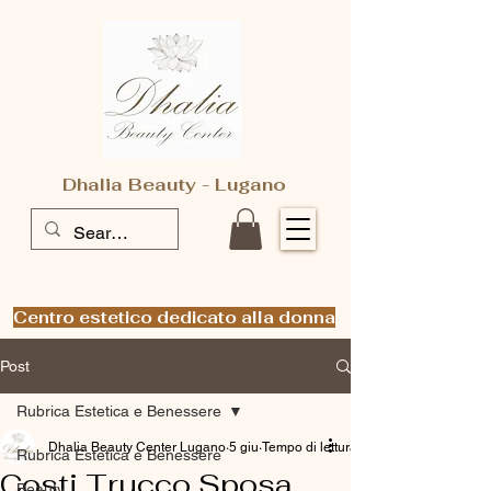
Dhalia Beauty - Lugano
Centro estetico dedicato alla donna
Post
Rubrica Estetica e Benessere
Dhalia Beauty Center Lugano
5 giu
Tempo di lettura: 4 min
Rubrica Estetica e Benessere
Costi Trucco Sposa
Beauty