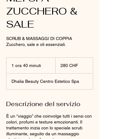
ZUCCHERO &
SALE
SCRUB & MASSAGGI DI COPPIA
Zucchero, sale e oli essenziali.
280
franchi
1 ora 40 minuti
1
280 CHF
svizzeri
o
r
Dhalia Beauty Centro Estetico Spa
4
0
m
i
Descrizione del servizio
n
u
È un “viaggio” che coinvolge tutti i sensi con
t
colori, profumi e texture emozionanti. Il
i
trattamento inizia con lo speciale scrub
illuminante, seguito da un massaggio