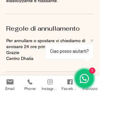
elasticizzante e rilassante.
Regole di annullamento
Per annullare o spostare vi chiediamo di
avvisare 24 ore prima.
Ciao posso aiutarti?
Grazie
Centro Dhalia
1
Dettagli di contatto
Email
Phone
Instagram
Facebook
Indirizzo
Lugano, Svizzera
+41795402188
info@dhalia-beauty.ch