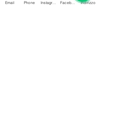
Email
Phone
Instagram
Facebook
Indirizzo
Dettagli di contatto
Lugano, Svizzera
+41795402188
info@dhalia-beauty.ch
Sede:
Via Pasquale Lucchini 6,
6900-Lugano CH
UID:
CHE-407.631.847
Tel:
+41795402188
Mail:
info@dhalia-beauty.ch
director@dhalia-beauty.ch
Privacy e termini