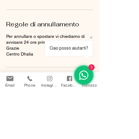
Regole di annullamento
Per annullare o spostare vi chiediamo di
avvisare 24 ore prima.
Ciao posso aiutarti?
Grazie
Centro Dhalia
1
Dettagli di contatto
Email
Phone
Instagram
Facebook
Indirizzo
Lugano, Svizzera
+41795402188
info@dhalia-beauty.ch