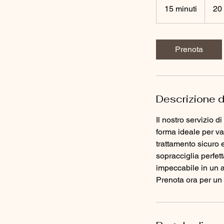
franchi
15 minuti
1
20
svizzeri
5
m
i
Prenota
n
u
t
i
Descrizione d
Il nostro servizio d
forma ideale per val
trattamento sicuro e
sopracciglia perfet
impeccabile in un a
Prenota ora per un 