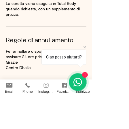
La ceretta viene eseguita in Total Body
quando richiesta, con un supplemento di
prezzo.
Regole di annullamento
Per annullare o spostare vi chiediamo di
avvisare 24 ore prima.
Ciao posso aiutarti?
Grazie
Centro Dhalia
1
Email
Phone
Instagram
Facebook
Indirizzo
Dettagli di contatto
Lugano, Svizzera
+41795402188
info@dhalia-beauty.ch